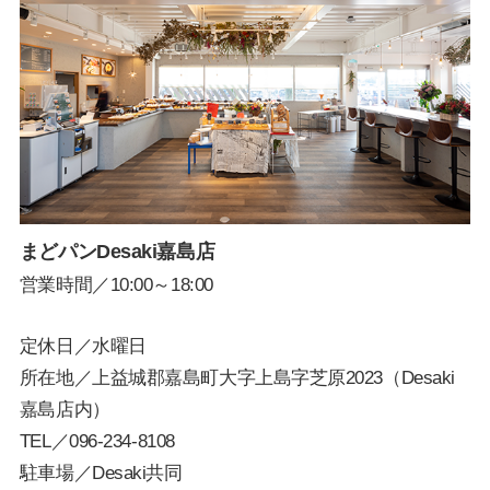
まどパンDesaki嘉島店
営業時間／10:00～18:00
定休日／水曜日
所在地／上益城郡嘉島町大字上島字芝原2023（Desaki
嘉島店内）
TEL／
096-234-8108
駐車場／Desaki共同