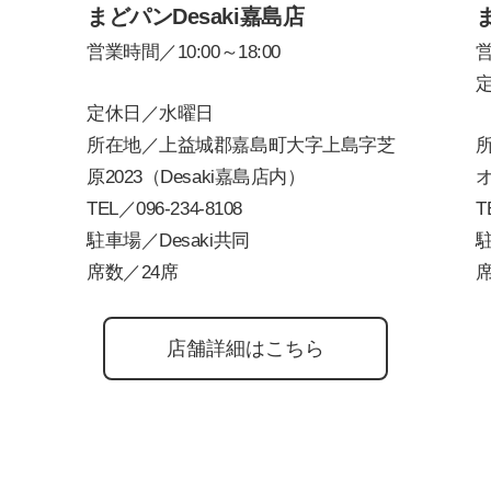
まどパンDesaki嘉島店
営業時間／10:00～18:00
営
定休日／水曜日
所在地／上益城郡嘉島町大字上島字芝
所
原2023（Desaki嘉島店内）
TEL／
096-234-8108
T
駐車場／Desaki共同
席数／24席
席
店舗詳細はこちら