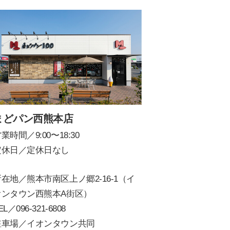
まどパン西熊本店
業時間／9:00〜18:30
定休日／定休日なし
在地／熊本市南区上ノ郷2-16-1（イ
オンタウン西熊本A街区）
EL／
096-321-6808
駐車場／イオンタウン共同