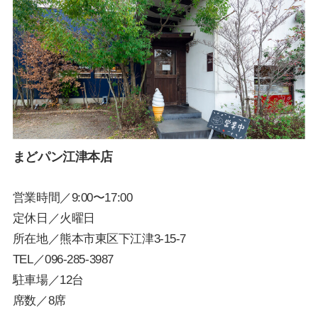
まどパン江津本店
営業時間／9:00〜17:00
定休日／火曜日
所在地／熊本市東区下江津3-15-7
TEL／
096-285-3987
駐車場／12台
席数／8席