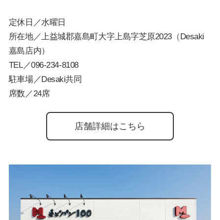
定休日／水曜日
所在地／上益城郡嘉島町大字上島字芝原2023（Desaki
嘉島店内）
TEL／
096-234-8108
駐車場／Desaki共同
席数／24席
店舗詳細はこちら