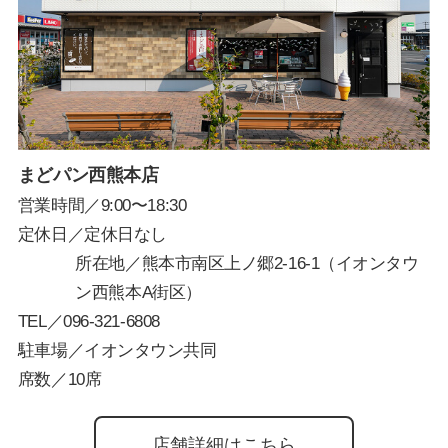
まどパン西熊本店
営業時間／9:00〜18:30
定休日／定休日なし
所在地／熊本市南区上ノ郷2-16-1（イオンタウ
ン西熊本A街区）
TEL／
096-321-6808
駐車場／イオンタウン共同
席数／10席
店舗詳細はこちら