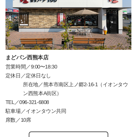
まどパン西熊本店
営業時間／9:00〜18:30
定休日／定休日なし
所在地／熊本市南区上ノ郷2-16-1（イオンタウ
ン西熊本A街区）
TEL／
096-321-6808
駐車場／イオンタウン共同
席数／10席