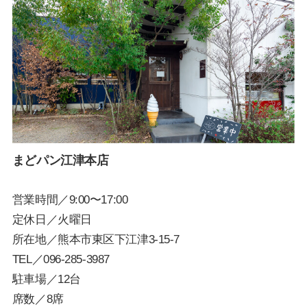
まどパン江津本店
営業時間／9:00〜17:00
定休日／火曜日
所在地／熊本市東区下江津3-15-7
TEL／
096-285-3987
駐車場／12台
席数／8席