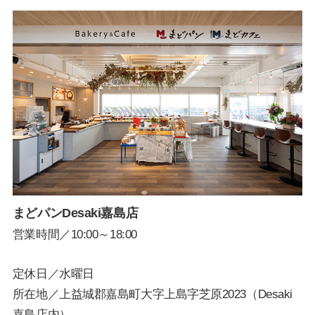
まどパンDesaki嘉島店
営業時間／10:00～18:00
定休日／水曜日
所在地／上益城郡嘉島町大字上島字芝原2023（Desaki
嘉島店内）