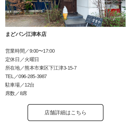
まどパン江津本店
営業時間／9:00〜17:00
定休日／火曜日
所在地／熊本市東区下江津3-15-7
TEL／
096-285-3987
駐車場／12台
席数／8席
店舗詳細はこちら