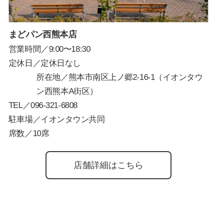
まどパン西熊本店
営業時間／9:00〜18:30
定休日／定休日なし
所在地／熊本市南区上ノ郷2-16-1（イオンタウ
ン西熊本A街区）
TEL／
096-321-6808
駐車場／イオンタウン共同
席数／10席
店舗詳細はこちら