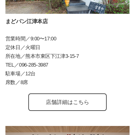
まどパン江津本店
営業時間／9:00〜17:00
定休日／火曜日
所在地／熊本市東区下江津3-15-7
TEL／
096-285-3987
駐車場／12台
席数／8席
店舗詳細はこちら