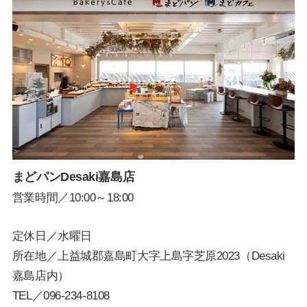
まどパンDesaki嘉島店
営業時間／10:00～18:00
定休日／水曜日
所在地／上益城郡嘉島町大字上島字芝原2023（Desaki
嘉島店内）
TEL／
096-234-8108