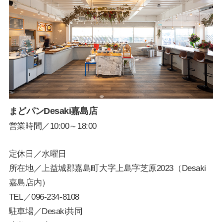
まどパンDesaki嘉島店
営業時間／10:00～18:00
定休日／水曜日
所在地／上益城郡嘉島町大字上島字芝原2023（Desaki
嘉島店内）
TEL／
096-234-8108
駐車場／Desaki共同