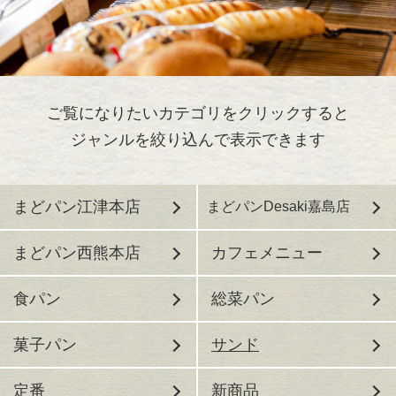
ご覧になりたいカテゴリをクリックすると
ジャンルを絞り込んで表示できます
まどパン江津本店
まどパンDesaki嘉島店
まどパン西熊本店
カフェメニュー
食パン
総菜パン
菓子パン
サンド
定番
新商品