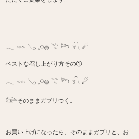
𓂃
𓇠
𓂅
𓈒𓏸𓐍
𓇢
𓆸
𓍯
☄︎
ベストな召し上がり方その①
𓂃
𓇠
𓂅
𓈒𓏸𓐍
𓇢
𓆸
𓍯
☄︎
𓅼
そのままガブリつく。
お買い上げになったら、そのままガブリと、お