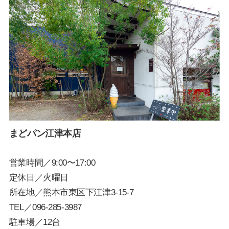
まどパン江津本店
営業時間／9:00〜17:00
定休日／火曜日
所在地／熊本市東区下江津3-15-7
TEL／
096-285-3987
駐車場／12台