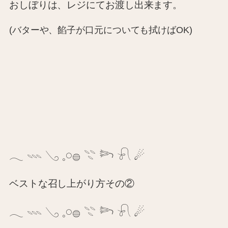
おしぼりは、レジにてお渡し出来ます。
(バターや、餡子が口元についても拭けばOK)
𓂃
𓇠
𓂅
𓈒𓏸𓐍
𓇢
𓆸
𓍯
☄︎
ベストな召し上がり方その②
𓂃
𓇠
𓂅
𓈒𓏸𓐍
𓇢
𓆸
𓍯
☄︎