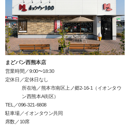
まどパン西熊本店
営業時間／9:00〜18:30
定休日／定休日なし
所在地／熊本市南区上ノ郷2-16-1（イオンタウ
ン西熊本A街区）
TEL／
096-321-6808
駐車場／イオンタウン共同
席数／10席