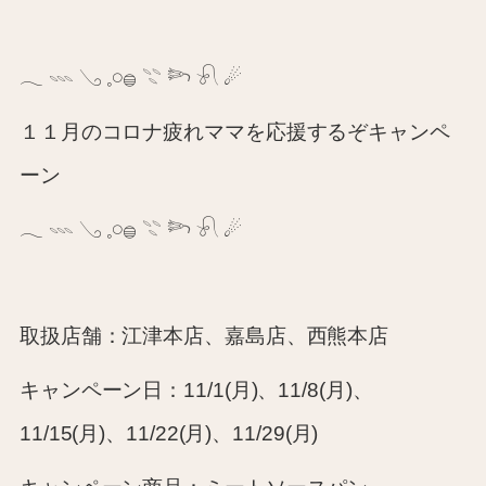
𓂃
𓇠
𓂅
𓈒𓏸𓐍
𓇢
𓆸
𓍯
☄︎
１１月のコロナ疲れママを応援するぞキャンペ
ーン
𓂃
𓇠
𓂅
𓈒𓏸𓐍
𓇢
𓆸
𓍯
☄︎
取扱店舗：江津本店、嘉島店、西熊本店
キャンペーン日：11/1(月)、11/8(月)、
11/15(月)、11/22(月)、11/29(月)