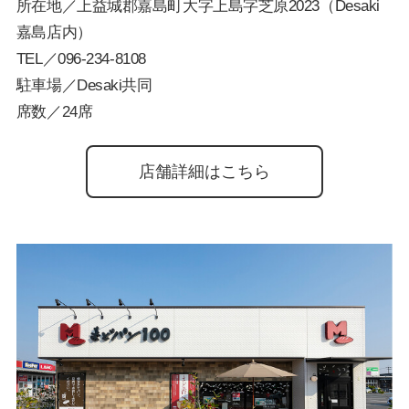
所在地／上益城郡嘉島町大字上島字芝原2023（Desaki
嘉島店内）
TEL／
096-234-8108
駐車場／Desaki共同
席数／24席
店舗詳細はこちら