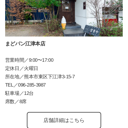
まどパン江津本店
営業時間／9:00〜17:00
定休日／火曜日
所在地／熊本市東区下江津3-15-7
TEL／
096-285-3987
駐車場／12台
席数／8席
店舗詳細はこちら