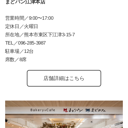
まどパン江津本店
営業時間／9:00〜17:00
定休日／火曜日
所在地／熊本市東区下江津3-15-7
TEL／
096-285-3987
駐車場／12台
席数／8席
店舗詳細はこちら