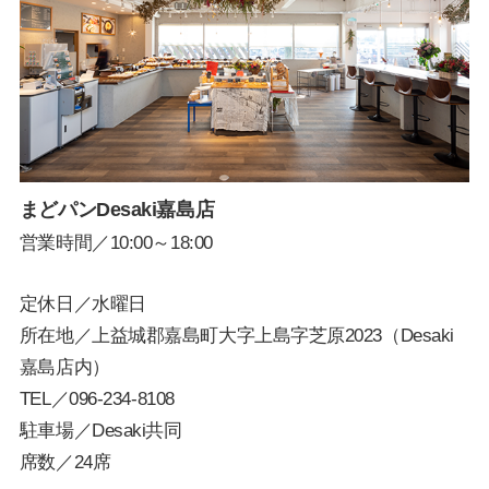
まどパンDesaki嘉島店
営業時間／10:00～18:00
定休日／水曜日
所在地／上益城郡嘉島町大字上島字芝原2023（Desaki
嘉島店内）
TEL／
096-234-8108
駐車場／Desaki共同
席数／24席