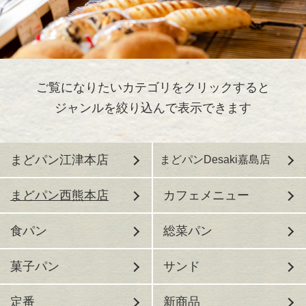
ご覧になりたいカテゴリをクリックすると
ジャンルを絞り込んで表示できます
まどパン江津本店
まどパンDesaki嘉島店
まどパン西熊本店
カフェメニュー
食パン
総菜パン
菓子パン
サンド
定番
新商品