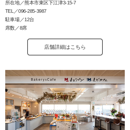
所在地／熊本市東区下江津3-15-7
TEL／
096-285-3987
駐車場／12台
席数／8席
店舗詳細はこちら