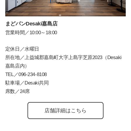
まどパンDesaki嘉島店
営業時間／10:00～18:00
定休日／水曜日
所在地／上益城郡嘉島町大字上島字芝原2023（Desaki
嘉島店内）
TEL／
096-234-8108
駐車場／Desaki共同
席数／24席
店舗詳細はこちら