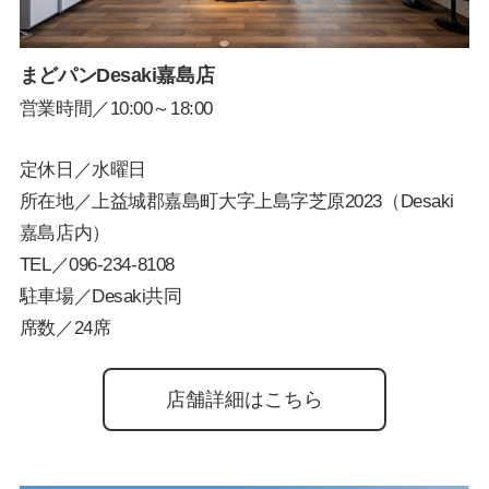
まどパンDesaki嘉島店
営業時間／10:00～18:00
定休日／水曜日
所在地／上益城郡嘉島町大字上島字芝原2023（Desaki
嘉島店内）
TEL／
096-234-8108
駐車場／Desaki共同
席数／24席
店舗詳細はこちら