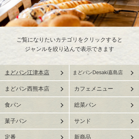
ご覧になりたいカテゴリをクリックすると
ジャンルを絞り込んで表示できます
まどパン江津本店
まどパンDesaki嘉島店
まどパン西熊本店
カフェメニュー
食パン
総菜パン
菓子パン
サンド
定番
新商品