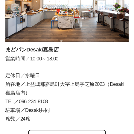
まどパンDesaki嘉島店
営業時間／10:00～18:00
定休日／水曜日
所在地／上益城郡嘉島町大字上島字芝原2023（Desaki
嘉島店内）
TEL／
096-234-8108
駐車場／Desaki共同
席数／24席