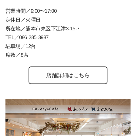
営業時間／9:00〜17:00
定休日／火曜日
所在地／熊本市東区下江津3-15-7
TEL／
096-285-3987
駐車場／12台
席数／8席
店舗詳細はこちら