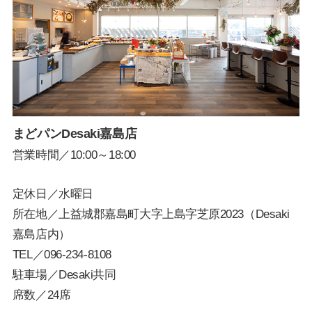
まどパンDesaki嘉島店
営業時間／10:00～18:00
定休日／水曜日
所在地／上益城郡嘉島町大字上島字芝原2023（Desaki
嘉島店内）
TEL／
096-234-8108
駐車場／Desaki共同
席数／24席