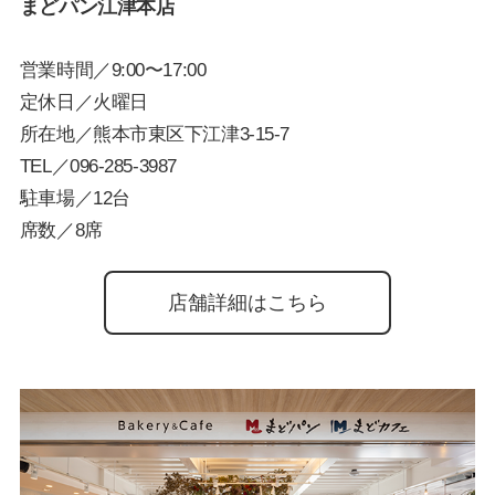
まどパン江津本店
営業時間／9:00〜17:00
定休日／火曜日
所在地／熊本市東区下江津3-15-7
TEL／
096-285-3987
駐車場／12台
席数／8席
店舗詳細はこちら