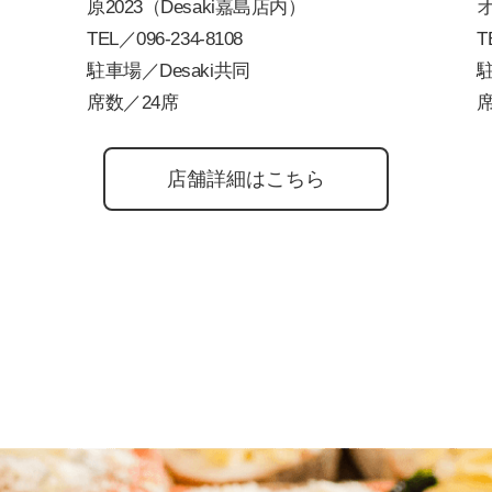
原2023（Desaki嘉島店内）
TEL／
096-234-8108
T
駐車場／Desaki共同
席数／24席
席
店舗詳細はこちら