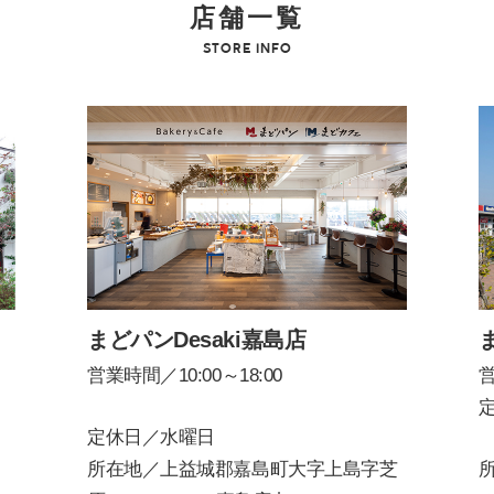
店舗一覧
STORE INFO
まどパンDesaki嘉島店
営業時間／10:00～18:00
営
定休日／水曜日
所在地／上益城郡嘉島町大字上島字芝
所