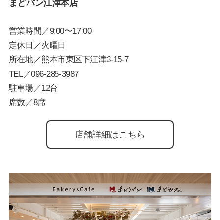
まどパン江津本店
営業時間／9:00〜17:00
定休日／火曜日
所在地／熊本市東区下江津3-15-7
TEL／
096-285-3987
駐車場／12台
席数／8席
店舗詳細はこちら