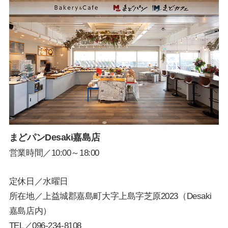
まどパンDesaki嘉島店
営業時間／10:00～18:00
定休日／水曜日
所在地／上益城郡嘉島町大字上島字芝原2023（Desaki
嘉島店内）
TEL／
096-234-8108