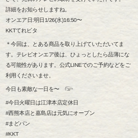
詳細をお知らせしますね。
オンエア日:明日1/26(水)16:50〜
KKTてれビタ
＊今回は、とある商品を取り上げていただいてま
す。テレビオンエア後は、ひょっとしたら品薄にな
る可能性があります。公式LINEでのご予約などをご
利用くださいませ。
今日も素敵な一日を〜 𓅼
#今日火曜日は江津本店定休日
#西熊本店と嘉島店は元気にオープン
#まどパン
#KKT