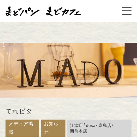
てれビタ
メディア掲
お知ら
江津店
desaki嘉島店
西熊本店
載
せ