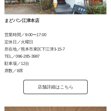
まどパン江津本店
営業時間／9:00〜17:00
定休日／火曜日
所在地／熊本市東区下江津3-15-7
TEL／
096-285-3987
駐車場／12台
席数／8席
店舗詳細はこちら