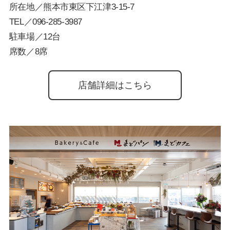
所在地／熊本市東区下江津3-15-7
TEL／
096-285-3987
駐車場／12台
席数／8席
店舗詳細はこちら