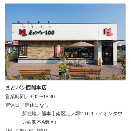
まどパン西熊本店
営業時間／9:00〜18:30
定休日／定休日なし
所在地／熊本市南区上ノ郷2-16-1（イオンタウ
ン西熊本A街区）
TEL／
096-321-6808