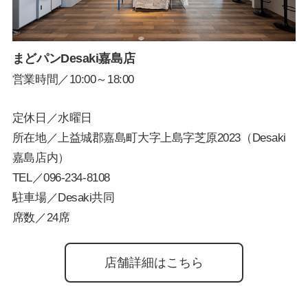
まどパンDesaki嘉島店
営業時間／10:00～18:00
定休日／水曜日
所在地／上益城郡嘉島町大字上島字芝原2023（Desaki
嘉島店内）
TEL／
096-234-8108
駐車場／Desaki共同
席数／24席
店舗詳細はこちら